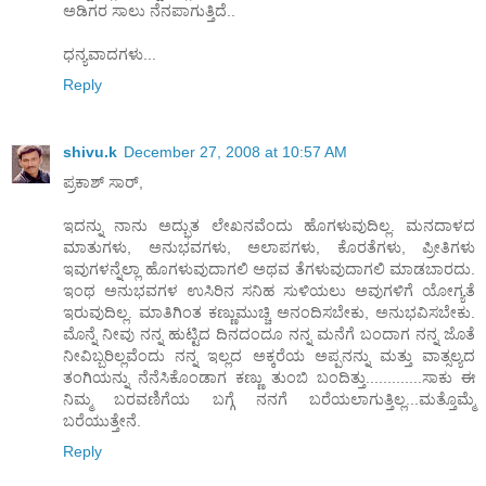
ಅಡಿಗರ ಸಾಲು ನೆನಪಾಗುತ್ತಿದೆ..
ಧನ್ಯವಾದಗಳು...
Reply
shivu.k
December 27, 2008 at 10:57 AM
ಪ್ರಕಾಶ್ ಸಾರ್,
ಇದನ್ನು ನಾನು ಅದ್ಭುತ ಲೇಖನವೆಂದು ಹೊಗಳುವುದಿಲ್ಲ. ಮನದಾಳದ
ಮಾತುಗಳು, ಅನುಭವಗಳು, ಅಲಾಪಗಳು, ಕೊರತೆಗಳು, ಪ್ರೀತಿಗಳು
ಇವುಗಳನ್ನೆಲ್ಲಾ ಹೊಗಳುವುದಾಗಲಿ ಅಥವ ತೆಗಳುವುದಾಗಲಿ ಮಾಡಬಾರದು.
ಇಂಥ ಅನುಭವಗಳ ಉಸಿರಿನ ಸನಿಹ ಸುಳಿಯಲು ಅವುಗಳಿಗೆ ಯೋಗ್ಯತೆ
ಇರುವುದಿಲ್ಲ. ಮಾತಿಗಿಂತ ಕಣ್ಣುಮುಚ್ಚಿ ಅನಂದಿಸಬೇಕು, ಅನುಭವಿಸಬೇಕು.
ಮೊನ್ನೆ ನೀವು ನನ್ನ ಹುಟ್ಟಿದ ದಿನದಂದೂ ನನ್ನ ಮನೆಗೆ ಬಂದಾಗ ನನ್ನ ಜೊತೆ
ನೀವಿಬ್ಬರಿಲ್ಲವೆಂದು ನನ್ನ ಇಲ್ಲದ ಅಕ್ಕರೆಯ ಅಪ್ಪನನ್ನು ಮತ್ತು ವಾತ್ಸಲ್ಯದ
ತಂಗಿಯನ್ನು ನೆನೆಸಿಕೊಂಡಾಗ ಕಣ್ಣು ತುಂಬಿ ಬಂದಿತ್ತು.............ಸಾಕು ಈ
ನಿಮ್ಮ ಬರವಣಿಗೆಯ ಬಗ್ಗೆ ನನಗೆ ಬರೆಯಲಾಗುತ್ತಿಲ್ಲ...ಮತ್ತೊಮ್ಮೆ
ಬರೆಯುತ್ತೇನೆ.
Reply