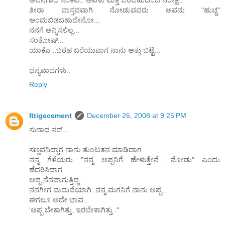
ಅವನಿಗಾದ ಸಂಕಟ.. ಅವಳು ಮತ್ತೆ ಬರಬಹುದೆಂಬ ನಿರೀಕ್ಷೆ..
ತೀರಾ ವಾಸ್ತವವಾಗಿ ನೋಡುವವರು ಅವನು "ಹುಚ್ಚ"
ಅಂದುಬಿಡಬಹುದೇನೋ...
ನನಗೆ ಅನ್ನಿಸಲಿಲ್ಲ...
ಸಂತೋಷ್...
ಯಾಕೊ ..ಬರಹ ಬರೆಯುವಾಗ ನಾನು ಅತ್ತು ಬಿಟ್ಟೆ...
ಧನ್ಯವಾದಗಳು..
Reply
Ittigecement
December 26, 2008 at 9:25 PM
ಸುನಾಥ ಸರ್...
ಸಣ್ಣವನಿದ್ದಾಗ ನಾನು ತುಂಟತನ ಮಾಡಿದಾಗ
ನನ್ನ ಗೆಳೆಯರು "ನನ್ನ ಅಪ್ಪನಿಗೆ ಹೇಳುತ್ತೇನೆ ..ನೋಡು" ಎಂದು
ಹೆದರಿಸಿದಾಗ
ಅಪ್ಪ ನೆನಪಾಗುತ್ತಿದ್ದ...
ನನಗೀಗ ಮದುವೆಯಾಗಿ..ನನ್ನ ಮಗನಿಗೆ ನಾನು ಅಪ್ಪ...
ಈಗಲೂ ಅದೇ ಭಾವ..
'ಅಪ್ಪ ಬೇಕಾಗಿತ್ತು..ಇರಬೇಕಾಗಿತ್ತು.."