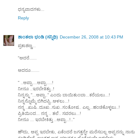
ಧನ್ಯವಾದಗಳು...
Reply
ಶಾಂತಲಾ ಭಂಡಿ (ಸನ್ನಿಧಿ)
December 26, 2008 at 10:43 PM
ಪ್ರಕಾಶಣ್ಣ...
"ಅದರೆ......
ಅದರೂ.......
" ..ಅಪ್ಪಾ....ಅಪ್ಪಾ.....!
ನೀನೂ ..ಇರಬೇಕಿತ್ತು..!
ನಿನ್ನನ್ನು "...ಅಪ್ಪಾ.." ಎಂದು ಬಾಯಿತುಂಬಾ...ಕರೆಯಲು...!
ನಿನ್ನನ್ನೊಮ್ಮೆ ಬಿಗಿದಪ್ಪಿ..ಅಳಲು...!
ನನ್ನ ..ಖುಷಿ..ದುಃಖ..ಸುಖ..ಸಂತೋಷ.. ಎಲ್ಲ...ಹಂಚಿಕೊಳ್ಳಲು..!
ಪ್ರಿತಿಯಿಂದ... ನನ್ನ .. ತಲೆ.. ಸವರಲು...!
ನೀನೂ ... ಇರಬೇಕಿತ್ತು ..ಅಪ್ಪಾ...!.."
ಹೌದು, ಅಪ್ಪ ಇರಬೇಕು, ಏಕೆಂದರೆ ಜಗತ್ತನ್ನೇ ಮರೆಸಬಲ್ಲ ಅಪ್ಪನನ್ನು ನಾನು