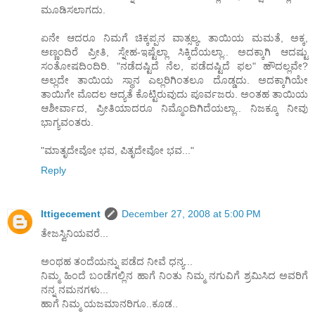
ಮೂಡಿಸಲಾಗದು.
ಏನೇ ಆದರೂ ನಿಮಗೆ ಚಿಕ್ಕಪ್ಪನ ವಾತ್ಸಲ್ಯ, ತಾಯಿಯ ಮಮತೆ, ಅಕ್ಕ,
ಅಣ್ಣಂದಿರೆ ಪ್ರೀತಿ, ಸ್ನೇಹ-ಇಷ್ಟೆಲ್ಲಾ ಸಿಕ್ಕಿದೆಯಲ್ಲಾ.. ಅದಕ್ಕಾಗಿ ಆದಷ್ಟು
ಸಂತೋಷದಿಂದಿರಿ. "ನಡೆದಷ್ಟಿದೆ ನೆಲ, ಪಡೆದಷ್ಟಿದೆ ಫಲ" ಹೌದಲ್ಲವೇ?
ಅಲ್ಲದೇ ತಾಯಿಯ ಸ್ಥಾನ ಎಲ್ಲರಿಗಿಂತಲೂ ದೊಡ್ಡದು. ಅದಕ್ಕಾಗಿಯೇ
ತಾಯಿಗೇ ಮೊದಲ ಆದ್ಯತೆ ಕೊಟ್ಟಿರುವುದು ಪೂರ್ವಜರು. ಅಂತಹ ತಾಯಿಯ
ಆಶೀರ್ವಾದ, ಪ್ರೀತಿಯಾದರೂ ನಿಮ್ಮೊಂದಿಗಿದೆಯಲ್ಲಾ.. ನಿಜಕ್ಕೂ ನೀವು
ಭಾಗ್ಯವಂತರು.
"ಮಾತೃದೇವೋ ಭವ, ಪಿತೃದೇವೋ ಭವ..."
Reply
Ittigecement
December 27, 2008 at 5:00 PM
ತೇಜಸ್ವಿನಿಯವರೆ...
ಅಂಥಹ ತಂದೆಯನ್ನು ಪಡೆದ ನೀವೆ ಧನ್ಯ...
ನಿಮ್ಮ ಹಿಂದೆ ಬಂಡೆಗಲ್ಲಿನ ಹಾಗೆ ನಿಂತು ನಿಮ್ಮ ನಗುವಿಗೆ ಶ್ರಮಿಸಿದ ಅವರಿಗೆ
ನನ್ನ ನಮನಗಳು...
ಹಾಗೆ ನಿಮ್ಮ ಯಜಮಾನರಿಗೂ..ಕೂಡ..