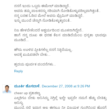
ನನಗೆ ಇಂದು ಒಬ್ಬರು ಈಮೇಲ್ ಮಾಡಿದ್ದಾರೆ..
ಅವರು ತಮ್ಮ ಪಾಲಕರನ್ನು ಸರಿಯಾಗಿ ನೋಡಿಕೊಳ್ಳುವದಿಲ್ಲವಾಗಿತ್ತಂತೆ..
ನನ್ನ ಬರಹ ಓದಿದ ಮೇಲೆ ಅವರು ಪ್ರೊಮಿಸ್ ಮಾಡಿದ್ದರೆ..
ಇನ್ನು ಮುಂದೆ ಚೆನ್ನಾಗಿ ನೋಡಿಕೊಳ್ಳುತ್ತಾರಂತೆ..
ನಿಜ ಹೇಳಬೇಕೆಂದರೆ ಆಶ್ಚರ್ಯದಿಂದ ಮೂಕನಾಗಿದ್ದೇನೆ..
ಹಾಗೆ ನನ್ನ ದುಃಖ ಈ ಥರಹ ಕೆಲಸ ಮಾಡಿದೆಯೆಂಬ ಧನ್ಯತಾ ಭಾವವೂ
ಮೂಡಿದೆ...
ಹೌದು ಊಳಿದ ಪ್ರೀತಿಗಳೆಲ್ಲ ನನಗೆ ಸಿಕ್ಕಿದೆಯಲ್ಲ..
ಅದಕ್ಕೆ ಖುಷಿಪಡಲೇ ಬೇಕು...
ಹ್ರದಯ ಪೂರ್ವಕ ವಂದನೆಗಳು...
Reply
ಮೂರ್ತಿ ಹೊಸಬಾಳೆ.
December 27, 2008 at 9:26 PM
cheer up ಪ್ರಕಾಶಣ್ನ,
ಎಲ್ಲರಿಗೂ ಬೇಕು ಅನಿಸಿದ್ದು ಸಿಗ್ತಿಲ್ಲೆ ಇಲ್ದೇ ಇಪ್ಪದೇ ನಮಗೆ ಹೆಚ್ಚು ಬೇಕಿತ್ತು
ಅನಿಸ್ತು.
ಮುಂಬೈ ನಲ್ಲಿ ಇದ್ದಾಗ ಅಲ್ಲ ಈಗಲೂ ನೀ ವಿಜಯಳ ಗುಂಗಿನಿಂದ ಹೊರಗೆ