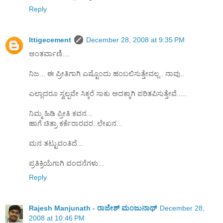
Reply
Ittigecement
December 28, 2008 at 9:35 PM
ಅಂತರ್ವಾಣಿ....
ನಿಜ... ಈ ಪ್ರೀತಿಗಾಗಿ ಎಷ್ಟೊಂದು ಹಂಬಲಿಸುತ್ತೇವಲ್ಲ.. ನಾವು..
ಎಲ್ಲಾದರೂ ಸ್ವಲ್ಪವೇ ಸಿಕ್ಕರೆ ಸಾಕು ಅದಕ್ಕಾಗಿ ಪರಿತಪಿಸುತ್ತೇವೆ.....
ನಿಮ್ಮ ಹಿಡಿ ಪ್ರೀತಿ ಕವನ...
ಹಾಗೆ ಚಿತ್ರಾ ಕರ್ಕೆರಾರವರ..ಲೇಖನ...
ಮನ ತಟ್ಟುವಂತಿದೆ...
ಪ್ರತಿಕ್ರಿಯೆಗಾಗಿ ವಂದನೆಗಳು...
Reply
Rajesh Manjunath - ರಾಜೇಶ್ ಮಂಜುನಾಥ್
December 28,
2008 at 10:46 PM