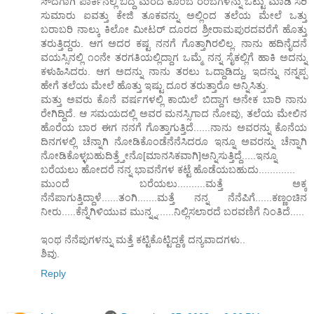
ಸೌದೆಗಾಗಿ ಪಾರ್ಕಿನಲ್ಲಿ ಬಿದ್ದ ಮರದ ಕೊಂಬೆ ರೆಂಬೆಗಳನ್ನು ಒಟ್ಟು ಮಾಡಿ ಸರಿ
ಸುಮಾರು ಐವತ್ತು ಕೇಜಿ ತೂಕವನ್ನು ಅಲ್ಲಿಂದ ತಲೆಯ ಮೇಲೆ ಒತ್ತು
ಬರಾಬರಿ ನಾಲ್ಕು ಕಿಲೋ ಮೀಟರ್ ದೂರದ ಶ್ರೀರಾಮಪುರದವರೆಗೆ ಹೊತ್ತು
ತರುತ್ತಿದ್ದರು. ಆಗ ಅದರ ಕಷ್ಟ ನನಗೆ ಗೊತ್ತಾಗಿರಲಿಲ್ಲ. ನಾನು ಹದಿನೈದನೆ
ವಯಸ್ಸಿನಲ್ಲಿ ೧೦ನೇ ತರಗತಿಯಲ್ಲಿದ್ದಾಗ ಒಮ್ಮೆ ನನ್ನ ಸೈಕಲ್ಲಿಗೆ ಹಾಕಿ ಅದನ್ನು
ಕಳುಹಿಸಿದರು. ಆಗ ಅದನ್ನು ನಾನು ತರಲು ಒದ್ದಾಡಿದ್ದು, ಇದನ್ನು ನನ್ನಪ್ಪ
ಹೇಗೆ ತಲೆಯ ಮೇಲೆ ಹೊತ್ತು ಇಷ್ಟು ದೂರ ತರುತ್ತಾರೊ ಅನ್ನಿಸಿತ್ತು.
ಮತ್ತು ಅವರು ಕೊನೆ ವರ್ಷಗಳಲ್ಲಿ ಕಾಯಿಲೆ ಬಿದ್ದಾಗ ಅನೇಕ ಬಾರಿ ನಾನು
ರೇಗಿದ್ದಿದೆ. ಆ ಸಮಯದಲ್ಲಿ ಅವರ ಮನಸ್ಸಿಗಾದ ನೋವು, ತಲೆಯ ಮೇಲಿನ
ಹೊರೆಯ ಬಾರ ಈಗ ನನಗೆ ಗೊತ್ತಾಗುತ್ತಿದೆ......ನಾನು ಅವರನ್ನು ಕೊನೆಯ
ದಿನಗಳಲ್ಲಿ ಚೆನ್ನಾಗಿ ನೋಡಿಕೊಂಡೆನೆನೆಸಿದರೂ ಇನ್ನೂ ಅವರನ್ನು ಚೆನ್ನಾಗಿ
ನೋಡಿಕೊಳ್ಳಬಹುದಿತ್ತ್ತೇನೊ[ಮಾನಸಿಕವಾಗಿ]ಅನ್ನಿಸುತ್ತಿದ್ದೆ.....ಇನ್ನೂ
ಬರೆಯಲು ಹೋದರೆ ನನ್ನ ಭಾವನೆಗಳ ಕಟ್ಟೆ ಹೊಡೆಯಬಹುದು.............
ಮುಂದೆ ಬರೆಯಲು..........ಮತ್ತೆ ಅಕ್ಕ
ನೆನೆಪಾಗುತ್ತಿದ್ದಾಳೆ......ತಂಗಿ.......ಮತ್ತೆ ನನ್ನ ನೆನೆಪಿಗೆ......ಕಣ್ಣಂಚಿನ
ನೀರು.....ಕೆನ್ನೆಗಿಳಿಯುವ ಮುನ್ನ್ನ......ನಿಲ್ಲಿಸಲಾರದೆ ಬರವಣಿಗೆ ನಿಂತಿದೆ.....
ಇಂಥ ನೆನೆಪುಗಳನ್ನು ಮತ್ತೆ ಕಟ್ಟಿಕೊಟ್ಟಿದ್ದಕ್ಕೆ ದನ್ಯವಾದಗಳು..
ಶಿವು.
Reply