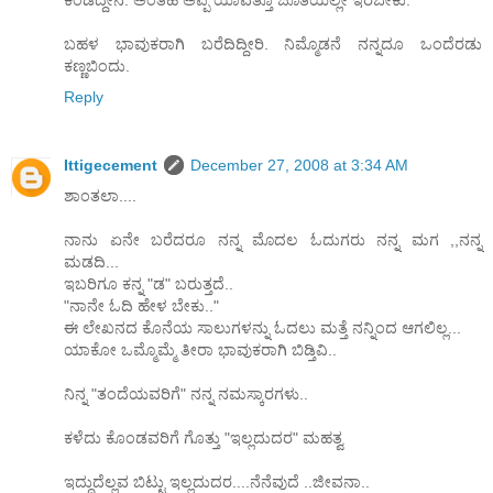
ಕಂಡಿದ್ದೇನೆ. ಅಂತಹ ಅಪ್ಪ ಯಾವತ್ತೂ ಜೊತೆಯಲ್ಲೇ ಇರಬೇಕು.
ಬಹಳ ಭಾವುಕರಾಗಿ ಬರೆದಿದ್ದೀರಿ. ನಿಮ್ಮೊಡನೆ ನನ್ನದೂ ಒಂದೆರಡು
ಕಣ್ಣಬಿಂದು.
Reply
Ittigecement
December 27, 2008 at 3:34 AM
ಶಾಂತಲಾ....
ನಾನು ಏನೇ ಬರೆದರೂ ನನ್ನ ಮೊದಲ ಓದುಗರು ನನ್ನ ಮಗ ,,ನನ್ನ
ಮಡದಿ...
ಇಬರಿಗೂ ಕನ್ನ "ಡ" ಬರುತ್ತದೆ..
"ನಾನೇ ಓದಿ ಹೇಳ ಬೇಕು.."
ಈ ಲೇಖನದ ಕೊನೆಯ ಸಾಲುಗಳನ್ನು ಓದಲು ಮತ್ತೆ ನನ್ನಿಂದ ಆಗಲಿಲ್ಲ...
ಯಾಕೋ ಒಮ್ಮೊಮ್ಮೆ ತೀರಾ ಭಾವುಕರಾಗಿ ಬಿಡ್ತಿವಿ..
ನಿನ್ನ "ತಂದೆಯವರಿಗೆ" ನನ್ನ ನಮಸ್ಕಾರಗಳು..
ಕಳೆದು ಕೊಂಡವರಿಗೆ ಗೊತ್ತು "ಇಲ್ಲದುದರ" ಮಹತ್ವ
ಇದ್ದುದೆಲ್ಲವ ಬಿಟ್ಟು ಇಲ್ಲದುದರ....ನೆನೆವುದೆ ..ಜೀವನಾ..