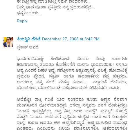
ಈ ಬ್ಲೋಗನ್ನು ಮಾಡಿಕೊಟ್ಟ ನಿಮಗೆ ವಂದನೆಗಳು..
ನಿಮ್ಮ ಭಾವ ಪೂರ್ಣ ಪ್ರತಿಕ್ರಿಯೆ ನನ್ನ ಹ್ರದಯದಲ್ಲಿದೆ...
ಧನ್ಯವಾದಗಳು..
Reply
ತೇಜಸ್ವಿನಿ ಹೆಗಡೆ
December 27, 2008 at 3:42 PM
ಪ್ರಕಾಶ್ ಅವರೆ,
ಭಾವಗಳಲೆಯಲ್ಲೇ ತೇಲಿಹೋದೆ. ಮೊದಲ ಕೆಲವು ಸಾಲುಗಳು
ಕಿರುನಗುವನ್ನು ತಂದರೂ ಕೊನೆಕೊನೆಗೆ ಮನಸು ಭಾರವಾಯಿತು! ನನಗೂ
ಅಪ್ಪ ಎಂದರೆ ಬಹಳ ಇಷ್ಟ. ನನ್ನೊಳಗಿನ ಆತ್ಮವಿಶ್ವಾಸಕ್ಕೆ, ಛಲಕ್ಕೆ, ಹೋರಾಟಕ್ಕೆ
ಪ್ರಮುಖ ಪ್ರೇರಣೆ, ಸ್ಫೂರ್ತಿ ಹಾಗೂ ಕಾರಣಕರ್ತರು ನನ್ನ ಹೆತ್ತವರು.
ಅದರಲ್ಲೂ ನನ್ನ ತಂದೆ ಮತ್ತೂ ಕೂಡಾ..... ಎಲ್ಲರಂತೆ ಜೀವಿಸಲು,
ಯೋಚಿಸಲು, ಯೋಚಿಸಿದಂತೆ ನಡೆಯಲು ನನಗೆ ಕಲಿಸಿದವರೇ ಅವರು.
ಅದೆಷ್ಟೋ ರಾತ್ರಿ ಗಂಟೆ ೧೨ರ ನಂತರವೂ ಕೂಡಾ ಅಪ್ಪನ ನೆನಪಾಗಿ
ಮಂಗಳೂರಿಗೆ ಫೋನ್‌ಮಾಡಿದ್ದಿದೆ. ಆಗೆಲ್ಲಾ ನನ್ನವರು ನನಗೆ ಹೇಳುತ್ತಿದ್ದರು
"ಎಂತಕ್ಕೆ ಇಷ್ಟೊತ್ತಿಗೆಲ್ಲಾ ಅವ್ರ ನಿದ್ದೆ ಹಾಳು ಮಾಡ್ತೆ? ಸುಮ್ಮನೆ ತೊಂದ್ರೆ
ಕೊಡ್ತೆ?.."ಎಂದು. ಆದರೆ ಈಗ ಪುಟ್ಟಿಯು ಹುಟ್ಟಿದ ನಂತರ ಹಾಗೆ ಕೇಳುತ್ತಲೇ
ಇಲ್ಲಾ. ಕಾರಣ ಅವರೂ ಈಗ ಅಪ್ಪನಾಗಿದ್ದಾರೆ. ಅಪ್ಪ ಮಗುವಿನ ಸಂಬಂಧ
ಎಂತಹದು ಎಂಬುದನ್ನು ಬರಿಯ ಮಾತಿನಲ್ಲಾಗಲೀ, ಅಕ್ಷರದಲ್ಲಾಗಲೀ