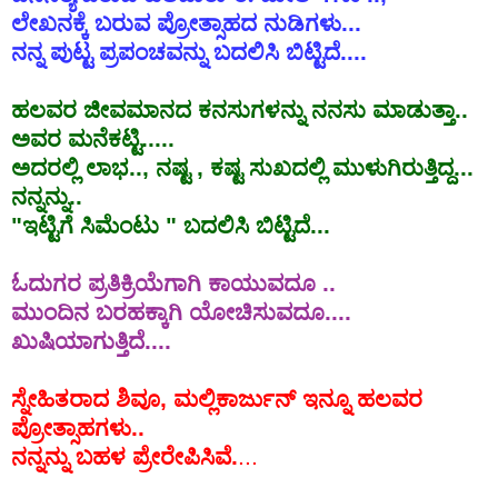
ಲೇಖನಕ್ಕೆ
ಬರುವ
ಪ್ರೋತ್ಸಾಹದ
ನುಡಿಗಳು
...
ನನ್ನ
ಪುಟ್ಟ
ಪ್ರಪಂಚವನ್ನು
ಬದಲಿಸಿ
ಬಿಟ್ಟಿದೆ
....
ಹಲವರ
ಜೀವಮಾನದ
ಕನಸುಗಳನ್ನು
ನನಸು
ಮಾಡುತ್ತಾ
..
ಅವರ
ಮನೆಕಟ್ಟಿ
.....
ಅದರಲ್ಲಿ
ಲಾಭ
..,
ನಷ್ಟ
,
ಕಷ್ಟ
ಸುಖದಲ್ಲಿ
ಮುಳುಗಿರುತ್ತಿದ್ದ
...
ನನ್ನನ್ನು
..
"
ಇಟ್ಟಿಗೆ
ಸಿಮೆಂಟು
"
ಬದಲಿಸಿ
ಬಿಟ್ಟಿದೆ
...
ಓದುಗರ
ಪ್ರತಿಕ್ರಿಯೆಗಾಗಿ
ಕಾಯುವದೂ
..
ಮುಂದಿನ
ಬರಹಕ್ಕಾಗಿ
ಯೋಚಿಸುವದೂ
....
ಖುಷಿಯಾಗುತ್ತಿದೆ
....
ಸ್ನೇಹಿತರಾದ
ಶಿವೂ
,
ಮಲ್ಲಿಕಾರ್ಜುನ್
ಇನ್ನೂ
ಹಲವರ
ಪ್ರೋತ್ಸಾಹಗಳು
..
ನನ್ನನ್ನು
ಬಹಳ
ಪ್ರೇರೇಪಿಸಿವೆ
.
...