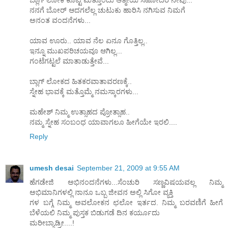
ನನಗೆ ಬೋರ್ ಆದಗಲೆಲ್ಲ ಚುಟುಕು ಹಾರಿಸಿ ನಗಿಸುವ ನಿಮಗೆ
ಅನಂತ ವಂದನೆಗಳು...
ಯಾವ ಊರು.. ಯಾವ ನೆಲ ಏನೂ ಗೊತ್ತಿಲ್ಲ..
ಇನ್ನೂ ಮುಖಪರಿಚಯವೂ ಆಗಿಲ್ಲ...
ಗಂಟೆಗಟ್ಟಲೆ ಮಾತಾಡುತ್ತೇವೆ...
ಬ್ಲಾಗ್ ಲೋಕದ ಹಿತಕರವಾತಾವರಣಕ್ಕೆ..
ಸ್ನೇಹ ಭಾವಕ್ಕೆ ಮತ್ತೊಮ್ಮೆ ನಮಸ್ಕಾರಗಳು...
ಮಹೇಶ್ ನಿಮ್ಮ ಉತ್ಸಾಹದ ಪ್ರೋತ್ಸಾಹ..
ನಮ್ಮ ಸ್ನೇಹ ಸಂಬಂಧ ಯಾವಾಗಲೂ ಹೀಗೆಯೇ ಇರಲಿ....
Reply
umesh desai
September 21, 2009 at 9:55 AM
ಹೆಗಡೇಜಿ ಅಭಿನಂದನೆಗಳು...ಸೆಂಚುರಿ ಸಣ್ಣವಿಷಯವಲ್ಲ ನಿಮ್ಮ
ಅಭಿಮಾನಿಗಳಲ್ಲಿ ನಾನೂ ಒಬ್ಬ ಜೀವನ ಅಲ್ಲಿ ಸಿಗೋ ವ್ಯಕ್ತಿ
ಗಳ ಬಗ್ಗೆ ನಿಮ್ಮ ಅವಲೋಕನ ಛಲೋ ಇರ್ತದ. ನಿಮ್ಮ ಬರವಣಿಗೆ ಹೀಗೆ
ಬೆಳೆಯಲಿ ನಿಮ್ಮ ಪುಸ್ತಕ ಬಿಡುಗಡೆ ದಿನ ಕರ್ಯೂದು
ಮರೀಬ್ಯಾಡ್ರೀ....!