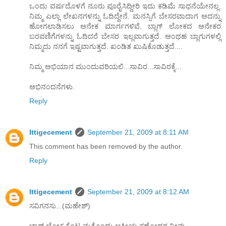
ಒಂದು ವರ್ಷದೊಳಗೆ ನೂರು ಪೂರೈಸಿದ್ದೀರಿ ಇದು ಕಡಿಮೆ ಸಾಧನೆಯೇನಲ್ಲ.
ನಿಮ್ಮ ಎಲ್ಲಾ ಲೇಖನಗಳನ್ನು ಓದಿದ್ದೇನೆ. ಮನಸ್ಸಿಗೆ ಬೇಸರವಾದಾಗ ಅದನ್ನು
ಹೋಗಲಾಡಿಸಲು ಅನೇಕ ಮಾರ್ಗಗಳಿವೆ. ಬ್ಲಾಗ್ ಲೋಕದ ಅನೇಕರ
ಬರವಣಿಗೆಗಳನ್ನು ಓದಿದರೆ ಬೇಸರ ಇಲ್ಲವಾಗುತ್ತದೆ. ಅಂಥಹ ಬ್ಲಾಗುಗಳಲ್ಲಿ
ನಿಮ್ಮದು ನನಗೆ ಇಷ್ಟವಾಗುತ್ತದೆ. ಖಂಡಿತ ಖುಷಿಕೊಡುತ್ತದೆ....
ನಿಮ್ಮ ಅಭಿಯಾನ ಮುಂದುವರಿಯಲಿ...ಸಾವಿರ...ಸಾವಿರಕ್ಕೆ...
ಅಭಿನಂದನೆಗಳು.
Reply
Ittigecement
September 21, 2009 at 8:11 AM
This comment has been removed by the author.
Reply
Ittigecement
September 21, 2009 at 8:12 AM
ಸವಿಗನಸು...(ಮಹೇಶ್)
ಬ್ಲಾಗ್ ಲೋಕ ಕೊಟ್ಟ ಮತ್ತೊಂದು ಆತ್ಮೀಯ ಸಹೋದರ ನೀವು...