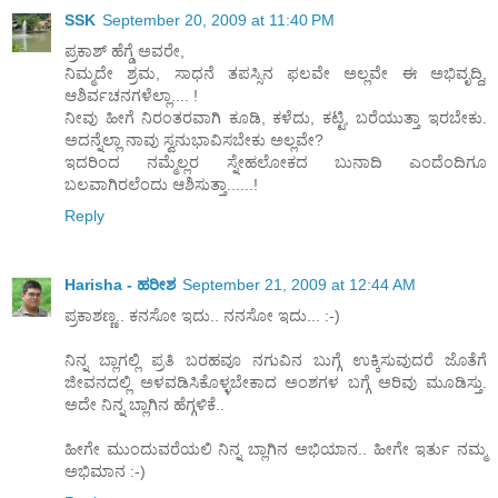
SSK
September 20, 2009 at 11:40 PM
ಪ್ರಕಾಶ್ ಹೆಗ್ಡೆ ಅವರೇ,
ನಿಮ್ಮದೇ ಶ್ರಮ, ಸಾಧನೆ ತಪಸ್ಸಿನ ಫಲವೇ ಅಲ್ಲವೇ ಈ ಅಭಿವೃದ್ದಿ,
ಆಶಿರ್ವಚನಗಳೆಲ್ಲಾ.... !
ನೀವು ಹೀಗೆ ನಿರಂತರವಾಗಿ ಕೂಡಿ, ಕಳೆದು, ಕಟ್ಟಿ, ಬರೆಯುತ್ತಾ ಇರಬೇಕು.
ಅದನ್ನೆಲ್ಲಾ ನಾವು ಸ್ವನುಭಾವಿಸಬೇಕು ಅಲ್ಲವೇ?
ಇದರಿಂದ ನಮ್ಮೆಲ್ಲರ ಸ್ನೇಹಲೋಕದ ಬುನಾದಿ ಎಂದೆಂದಿಗೂ
ಬಲವಾಗಿರಲೆಂದು ಆಶಿಸುತ್ತಾ......!
Reply
Harisha - ಹರೀಶ
September 21, 2009 at 12:44 AM
ಪ್ರಕಾಶಣ್ಣ.. ಕನಸೋ ಇದು.. ನನಸೋ ಇದು... :-)
ನಿನ್ನ ಬ್ಲಾಗಲ್ಲಿ ಪ್ರತಿ ಬರಹವೂ ನಗುವಿನ ಬುಗ್ಗೆ ಉಕ್ಕಿಸುವುದರೆ ಜೊತೆಗೆ
ಜೀವನದಲ್ಲಿ ಅಳವಡಿಸಿಕೊಳ್ಳಬೇಕಾದ ಅಂಶಗಳ ಬಗ್ಗೆ ಅರಿವು ಮೂಡಿಸ್ತು.
ಅದೇ ನಿನ್ನ ಬ್ಲಾಗಿನ ಹೆಗ್ಗಳಿಕೆ..
ಹೀಗೇ ಮುಂದುವರೆಯಲಿ ನಿನ್ನ ಬ್ಲಾಗಿನ ಅಭಿಯಾನ.. ಹೀಗೇ ಇರ್ತು ನಮ್ಮ
ಅಭಿಮಾನ :-)