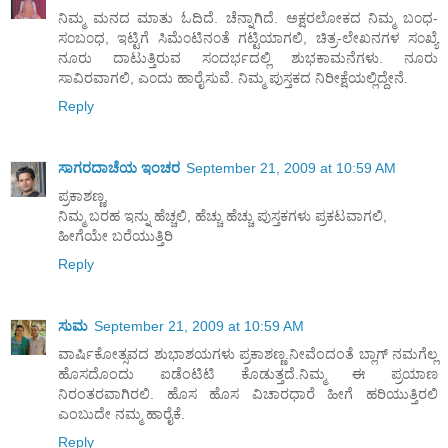
ನಿಮ್ಮ ಮನದ ಮಾತು ಓದಿದೆ. ಚೆನ್ನಾಗಿದೆ. ಅಕ್ಷರಲೋಕದ ನಿಮ್ಮ ಬ೦ಧ-
ಸ೦ಬ೦ಧ, ಇಟ್ಟಿಗೆ ಸಿಮೆ೦ಟಿನ೦ತೆ ಗಟ್ಟಿಯಾಗಲಿ, ಚಿತ್ರ-ಲೇಖನಗಳ ಸ೦ಖ್ಯೆ
ನೂರು ದಾಟುತ್ತಿರುವ ಸ೦ದರ್ಭದಲ್ಲಿ ಶುಭಕಾಮನೆಗಳು. ನೂರು
ಸಾವಿರವಾಗಲಿ, ಎ೦ದು ಹಾರೈಸುವೆ. ನಿಮ್ಮ ಪುಸ್ತಕದ ನಿರೀಕ್ಷೆಯಲ್ಲಿದ್ದೇನೆ.
Reply
ಸಾಗರದಾಚೆಯ ಇಂಚರ
September 21, 2009 at 10:59 AM
ಪ್ರಕಾಶಣ್ಣ,
ನಿಮ್ಮ ಬರಹ ಇನ್ನು ಹೆಚ್ಚಲಿ, ಹೆಚ್ಚು ಹೆಚ್ಚು ಪುಸ್ತಕಗಳು ಪ್ರಕಟವಾಗಲಿ,
ಹೀಗೆಯೇ ಬರೆಯುತ್ತಿರಿ
Reply
ಸುಮ
September 21, 2009 at 10:59 AM
ವಾರ್ಷಿಕೋತ್ಸವದ ಶುಭಾಶಯಗಳು ಪ್ರಕಾಶಣ್ಣ.ನೀವೆಂದಂತೆ ಬ್ಲಾಗ್ ನಮಗೆಲ್ಲ
ಹೊಸದೊಂದು ಐಡೆಂಟಿಟಿ ಕೊಡುತ್ತದೆ.ನಿಮ್ಮ ಈ ಪ್ರಯಾಣ
ನಿರಂತರವಾಗಿರಲಿ. ಹೊಸ ಹೊಸ ವಿಚಾರಧಾರೆ ಹೀಗೆ ಹರಿಯುತ್ತಿರಲಿ
ಎಂಬುದೇ ನಮ್ಮ ಹಾರೈಕೆ.
Reply