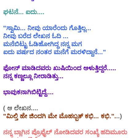
ಘಟನೆ
...
ಐದು
....
"
ಸ್ವಾಮಿ
...
ನೀವು
ಯಾರೆಂದು
ಗೊತ್ತಿಲ್ಲ
...
ನೀವು
ಬರೆದ
ಲೇಖನ
ಓದಿ
...
ಮನೆಬಿಟ್ಟು
ಓಡಿಹೋಗಿದ್ದ
ನನ್ನ
ಮಗ
ಐದು
ವರ್ಷದ
ನಂತರ
ಮನೆಗೆ
ಮರಳಿದ್ದಾನೆ
..."
ಫೋನ್
ಮಾಡಿದವರು
ಖುಷಿಯಿಂದ
ಅಳುತ್ತಿದ್ದರೆ
.....
ನನ್ನ
ಕಣ್ಣಲ್ಲೂ
ನೀರಾಡಿತ್ತು
...
ಭಾವುಕನಾಗಿಬಿಟ್ಟಿದ್ದೆ
....
(
ಆ
ಲೇಖನ....
"
ಮಿಲ್ತಿ
ಹೇ
ಜಿಂದಗಿ
ಮೇ
ಮೊಹಬ್ಬತ್
ಕಭಿ
...
ಕಭಿ
.".
..)
ನನ್ನ
ಬ್ಲಾಗಿನ
ಪ್ರೊಫೈಲ್
ನೋಡಿದವರ
ಸಂಖ್ಯೆ
ಹದಿಮೂರು