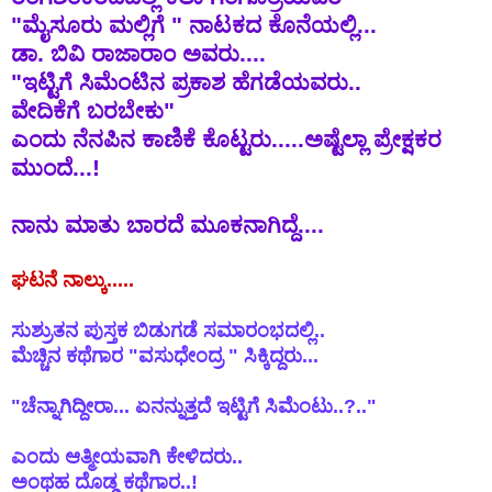
"
ಮೈಸೂರು
ಮಲ್ಲಿಗೆ
"
ನಾಟಕದ
ಕೊನೆಯಲ್ಲಿ
...
ಡಾ
.
ಬಿವಿ
ರಾಜಾರಾಂ
ಅವರು
....
"
ಇಟ್ಟಿಗೆ
ಸಿಮೆಂಟಿನ
ಪ್ರಕಾಶ
ಹೆಗಡೆಯವರು
..
ವೇದಿಕೆಗೆ
ಬರಬೇಕು
"
ಎಂದು
ನೆನಪಿನ
ಕಾಣಿಕೆ
ಕೊಟ್ಟರು
.....ಅಷ್ಟೆಲ್ಲಾ ಪ್ರೇಕ್ಷಕರ
ಮುಂದೆ...!
ನಾನು
ಮಾತು
ಬಾರದೆ
ಮೂಕನಾಗಿದ್ದೆ
....
ಘಟನೆ ನಾಲ್ಕು.....
ಸುಶ್ರುತನ ಪುಸ್ತಕ ಬಿಡುಗಡೆ ಸಮಾರಂಭದಲ್ಲಿ..
ಮೆಚ್ಚಿನ ಕಥೆಗಾರ "ವಸುಧೇಂದ್ರ " ಸಿಕ್ಕಿದ್ದರು...
"ಚೆನ್ನಾಗಿದ್ದೀರಾ... ಏನನ್ನುತ್ತದೆ ಇಟ್ಟಿಗೆ ಸಿಮೆಂಟು..?.."
ಎಂದು ಆತ್ಮೀಯವಾಗಿ ಕೇಳಿದರು..
ಅಂಥಹ ದೊಡ್ಡ ಕಥೆಗಾರ..!