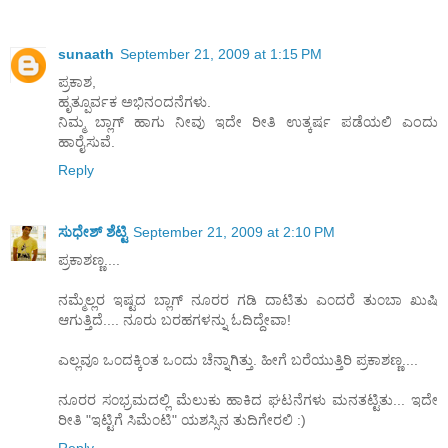
sunaath
September 21, 2009 at 1:15 PM
ಪ್ರಕಾಶ,
ಹೃತ್ಪೂರ್ವಕ ಅಭಿನಂದನೆಗಳು.
ನಿಮ್ಮ ಬ್ಲಾಗ್ ಹಾಗು ನೀವು ಇದೇ ರೀತಿ ಉತ್ಕರ್ಷ ಪಡೆಯಲಿ ಎಂದು
ಹಾರೈಸುವೆ.
Reply
ಸುಧೇಶ್ ಶೆಟ್ಟಿ
September 21, 2009 at 2:10 PM
ಪ್ರಕಾಶಣ್ಣ....
ನಮ್ಮೆಲ್ಲರ ಇಷ್ಟದ ಬ್ಲಾಗ್ ನೂರರ ಗಡಿ ದಾಟಿತು ಎ೦ದರೆ ತು೦ಬಾ ಖುಷಿ
ಆಗುತ್ತಿದೆ.... ನೂರು ಬರಹಗಳನ್ನು ಓದಿದ್ದೇವಾ!
ಎಲ್ಲವೂ ಒ೦ದಕ್ಕಿ೦ತ ಒ೦ದು ಚೆನ್ನಾಗಿತ್ತು. ಹೀಗೆ ಬರೆಯುತ್ತಿರಿ ಪ್ರಕಾಶಣ್ಣ....
ನೂರರ ಸ೦ಭ್ರಮದಲ್ಲಿ ಮೆಲುಕು ಹಾಕಿದ ಘಟನೆಗಳು ಮನತಟ್ಟಿತು... ಇದೇ
ರೀತಿ "ಇಟ್ಟಿಗೆ ಸಿಮೆ೦ಟಿ" ಯಶಸ್ಸಿನ ತುದಿಗೇರಲಿ :)
Reply