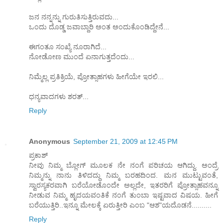
ಜನ ನನ್ನನ್ನು ಗುರುತಿಸುತ್ತಿರುವದು...
ಒಂದು ದೊಡ್ಡ ಜವಾಬ್ದಾರಿ ಅಂತ ಅಂದುಕೊಂಡಿದ್ದೇನೆ...
ಈಗಂತೂ ಸಂಖ್ಯೆ ನೂರಾಗಿದೆ...
ನೋಡೋಣ ಮುಂದೆ ಏನಾಗುತ್ತದೆಂದು...
ನಿಮ್ಮೆಲ್ಲ ಪ್ರತಿಕ್ರಿಯೆ, ಪ್ರೋತ್ಸಾಹಗಳು ಹೀಗೆಯೇ ಇರಲಿ...
ಧನ್ಯವಾದಗಳು ಶರತ್...
Reply
Anonymous
September 21, 2009 at 12:45 PM
ಪ್ರಕಾಶ್
ನೀವು ನಿಮ್ಮ ಬ್ಲೋಗ್ ಮೂಲಕ ನೇ ನಂಗೆ ಪರಿಚಯ ಆಗಿದ್ದು. ಅಂದ್ರೆ
ನಿಮ್ಮನ್ನು ನಾನು ತಿಳಿದದ್ದು ನಿಮ್ಮ ಬರಹದಿಂದ. ಮನ ಮುಟ್ಟುವಂತೆ,
ಸ್ವಾರಸ್ಯಕರವಾಗಿ ಬರೆಯೋಡೊಂದೇ ಅಲ್ಲದೇ, ಇತರರಿಗೆ ಪ್ರೋತ್ಸಾಹವನ್ನೂ
ನೀಡುವ ನಿಮ್ಮ ಹೃದಯವಂತಿಕೆ ನಂಗೆ ತುಂಬಾ ಇಷ್ಟವಾದ ವಿಷಯ. ಹೀಗೆ
ಬರೆಯುತ್ತಿರಿ..ಇನ್ನೂ ಮೇಲಕ್ಕೆ ಏರುತ್ತೀರಿ ಎಂಬ "ಆಶ"ಯದೊಡನೆ..........
Reply