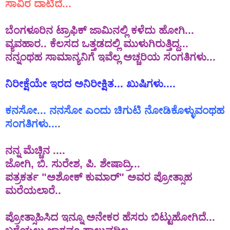
ಸಾವಿರ
ದಾಟಿದೆ
...
ಬೆಂಗಳೂರಿನ
ಟ್ರಾಫಿಕ್
ಜಾಮಿನಲ್ಲಿ
ಕಳೆದು
ಹೋಗಿ
...
ವ್ಯವಹಾರ
..
ಕೆಲಸದ
ಒತ್ತಡದಲ್ಲಿ
ಮುಳುಗಿರುತ್ತಿದ್ದ
...
ನನ್ನಂಥಹ
ಸಾಮಾನ್ಯನಿಗೆ
ಇವೆಲ್ಲ
ಅಚ್ಚರಿಯ
ಸಂಗತಿಗಳು
...
ನಿರೀಕ್ಷೆಯೇ
ಇರದ
ಅನಿರೀಕ್ಷಿತ
...
ಖುಷಿಗಳು
....
ಕನಸೋ
...
ನನಸೋ
ಎಂದು
ಚಿಗುಟಿ
ನೋಡಿಕೊಳ್ಳುವಂಥಹ
ಸಂಗತಿಗಳು
...
.
ನನ್ನ
ಮೆಚ್ಚಿನ
....
ಜೋಗಿ
,
ಬಿ
.
ಸುರೇಶ
,
ಪಿ
.
ಶೇಷಾದ್ರಿ
...
ಪತ್ರಕರ್ತ "ಅಶೋಕ್ ಕುಮಾರ್" ಅವರ ಪ್ರೋತ್ಸಾಹ
ಮರೆಯಲಾರೆ..
ಪ್ರೋತ್ಸಾಹಿಸಿದ ಇನ್ನೂ ಅನೇಕರ ಹೆಸರು ಬಿಟ್ಟುಹೋಗಿದೆ...